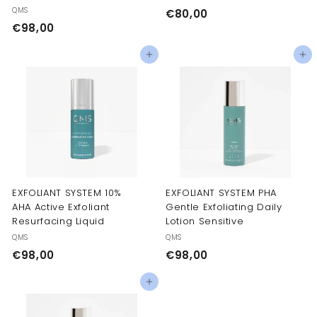
QMS
€
€80,00
€
€98,00
8
9
0
Добавить в корзину
Добавить в корзину
8
,
,
0
0
0
0
EXFOLIANT SYSTEM 10%
EXFOLIANT SYSTEM PHA
AHA Active Exfoliant
Gentle Exfoliating Daily
Resurfacing Liquid
Lotion Sensitive
QMS
QMS
€
€
€98,00
€98,00
9
9
Добавить в корзину
8
8
,
,