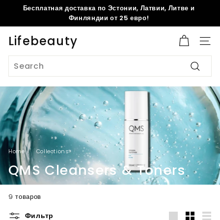
Skip
Бесплатная доставка по Эстонии, Латвии, Литве и
to
Pause
Финляндии от 25 евро!
content
slideshow
Lifebeauty
Site 
Search
Search
Home
/
Collections
/
QMS Cleansers & Toners
9 товаров
Фильтр