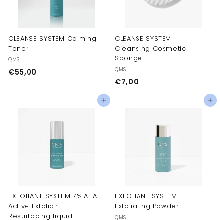
CLEANSE SYSTEM Calming
CLEANSE SYSTEM
Toner
Cleansing Cosmetic
Sponge
QMS
QMS
€
€55,00
€
€7,00
5
7
5
Добавить в корзину
Добавить в корзину
,
,
0
0
0
0
EXFOLIANT SYSTEM 7% AHA
EXFOLIANT SYSTEM
Active Exfoliant
Exfoliating Powder
Resurfacing Liquid
QMS