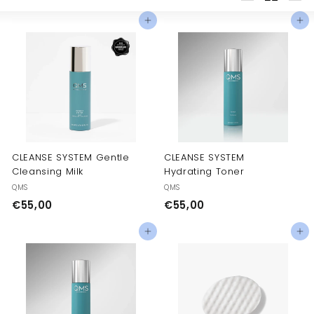
Большой
Маленьк
Спи
Добавить в корзину
Добавить в корзину
CLEANSE SYSTEM Gentle
CLEANSE SYSTEM
Cleansing Milk
Hydrating Toner
QMS
QMS
€
€
€55,00
€55,00
5
5
Добавить в корзину
Добавить в корзину
5
5
,
,
0
0
0
0