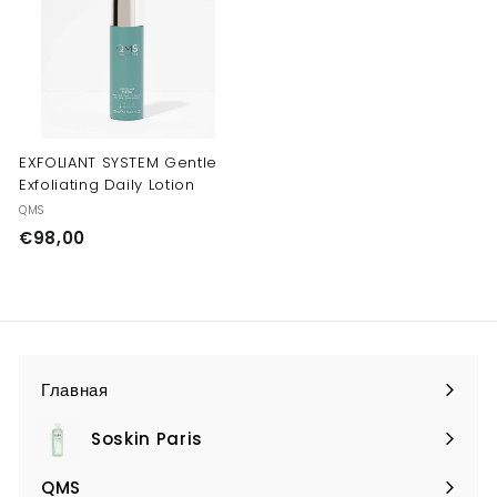
0
0
0
0
EXFOLIANT SYSTEM Gentle
Exfoliating Daily Lotion
QMS
€
€98,00
9
8
,
0
0
Главная
Soskin Paris
Expand
submenu
QMS