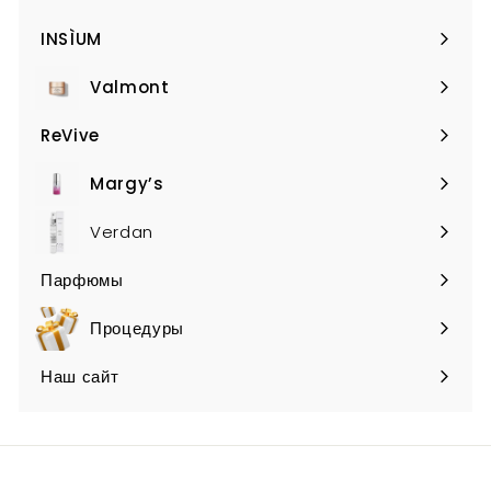
Expand
submenu
INSÌUM
Expand
submenu
Valmont
Expand
submenu
ReVive
Expand
submenu
Margy’s
Expand
submenu
Verdan
Парфюмы
Expand
submenu
Процедуры
Наш сайт