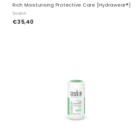
Rich Moisturising Protective Care [Hydrawear®]
Soskin
€
€35,40
3
5
,
4
0
т
з