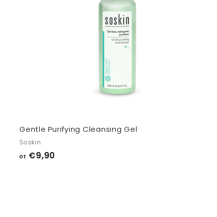
т
з
Gentle Purifying Cleansing Gel
Soskin
о
€9,90
от
т
€
9
,