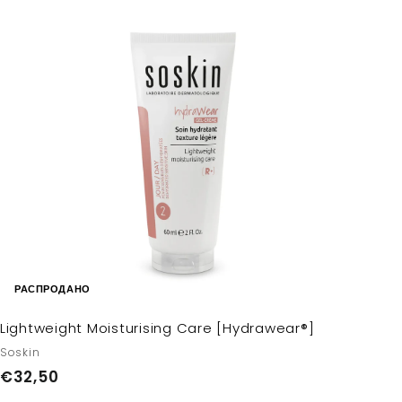
,
2
0
РАСПРОДАНО
Lightweight Moisturising Care [Hydrawear®]
Soskin
€
€32,50
3