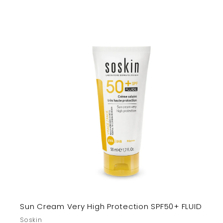
1
,
3
0
т
з
Sun Cream Very High Protection SPF50+ FLUID
Soskin