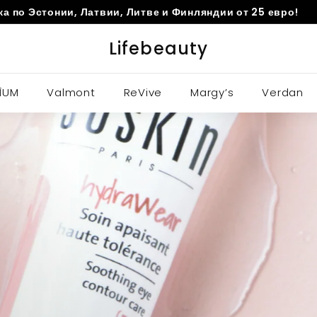
а по Эстонии, Латвии, Литве и Финляндии от 25 евро!
Pause
Lifebeauty
slideshow
ÌUM
Valmont
ReVive
Margy’s
Verdan