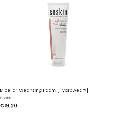
а
0
в
и
т
ь
в
к
о
р
з
и
н
у
Micellar Cleansing Foam [Hydrawear®]
Soskin
€
€19,20
1
9