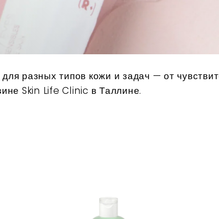
 для разных типов кожи и задач — от чувстви
е Skin Life Clinic в Таллине.
Д
Д
о
о
б
б
а
а
в
в
и
и