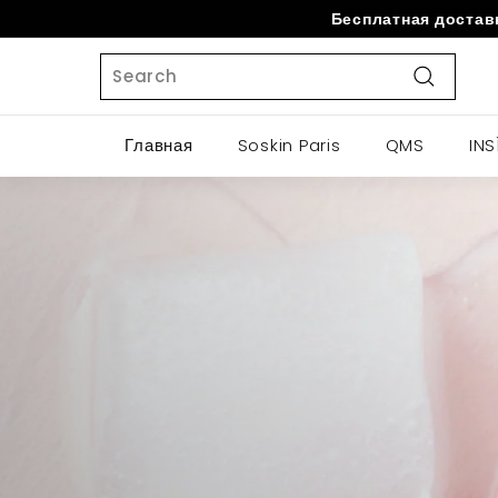
Skip
Бесплатная доставк
to
Search
content
Search
Главная
Soskin Paris
QMS
INS