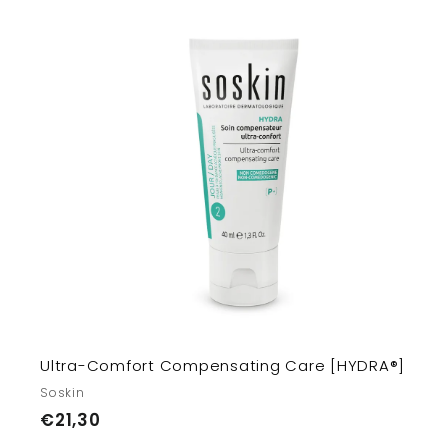
,
4
0
т
з
Ultra-Comfort Compensating Care [HYDRA®]
Soskin
€
€21,30
2