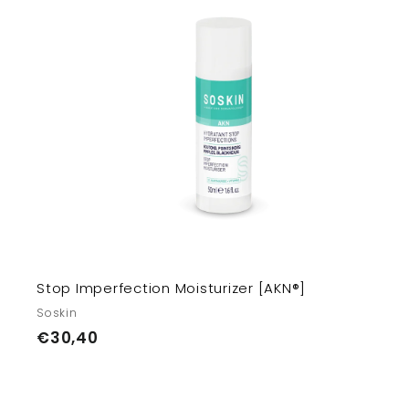
9
0
т
з
Stop Imperfection Moisturizer [AKN®]
Soskin
€
€30,40
3
0