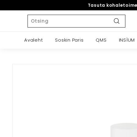
Mine
Tasuta kohaletoimet
sisu
Search
juurde
Otsing
Avaleht
Soskin Paris
QMS
INSÌUM