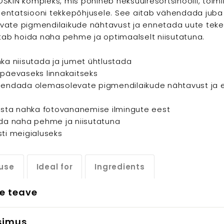
SKIN kompleks, mis põhineb heksüülresortsinoolil, toim
entatsiooni tekkepõhjusele. See aitab vähendada juba
ate pigmendilaikude nähtavust ja ennetada uute teket
itab hoida naha pehme ja optimaalselt niisutatuna.
hka niisutada ja jumet ühtlustada
apäevaseks linnakaitseks
ähendada olemasolevate pigmendilaikude nähtavust ja
itsta nahka fotovananemise ilmingute eest
ida naha pehme ja niisutatuna
sti meigialuseks
use
Ideal for
Ingredients
e teave
simus