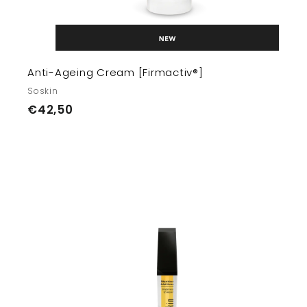
Anti-Ageing Cream [Firmactiv®]
Soskin
€
€42,50
4
2
L
,
i
5
0
t
r
i