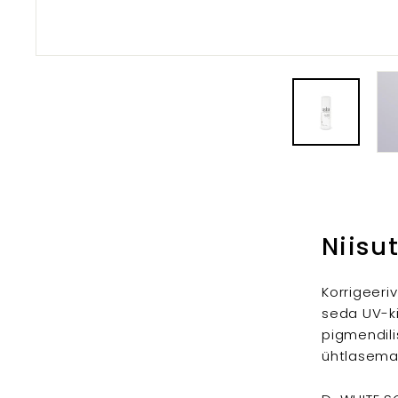
Niisu
Korrigeeri
seda UV-k
pigmendil
ühtlasema