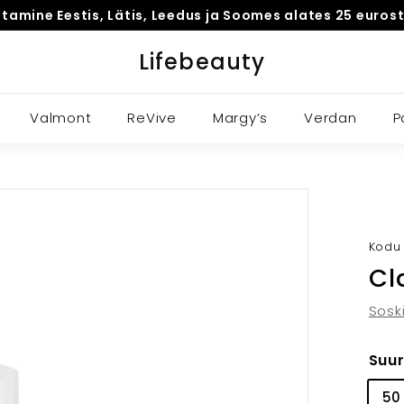
amine Eestis, Lätis, Leedus ja Soomes alates 25 eurost
Peata
Lifebeauty
slaidiseanss
Valmont
ReVive
Margy’s
Verdan
P
Kodu
Cl
Sosk
Suu
50