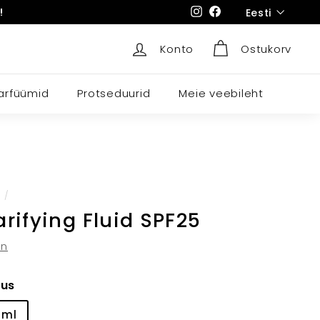
Language
!
Instagram
Facebook
Eesti
Konto
Ostukorv
arfüümid
Protseduurid
Meie veebileht
/
arifying Fluid SPF25
in
rus
 ml