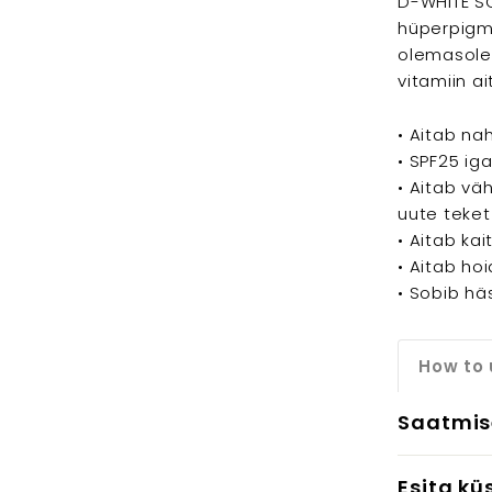
D-WHITE SO
hüperpigm
olemasolev
vitamiin a
• Aitab na
• SPF25 ig
• Aitab v
uute teket
• Aitab ka
• Aitab ho
• Sobib hä
How to 
Saatmis
Esita kü