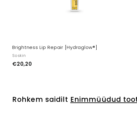
Brightness Lip Repair [Hydraglow®]
Soskin
€
€20,20
2
0
,
2
Rohkem saidilt
Enimmüüdud too
0
L
i