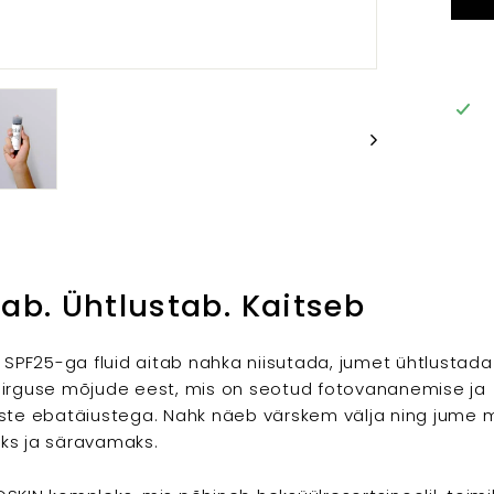
tab. Ühtlustab. Kaitseb
v SPF25-ga fluid aitab nahka niisutada, jumet ühtlustada 
iirguse mõjude eest, mis on seotud fotovananemise ja
iste ebatäiustega. Nahk näeb värskem välja ning jume
ks ja säravamaks.