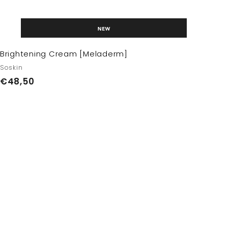
Brightening Cream [Meladerm]
Soskin
€
€48,50
4
8
,
5
0