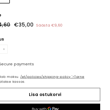
e
hind
Müügihind
€44,60
€35,00
4,60
€35,00
Säästa €9,60
us
+
Secure payments
ldab maksu.
/et/policies/shipping-policy '>Tarne
atakse kassas.
Lisa ostukorvi