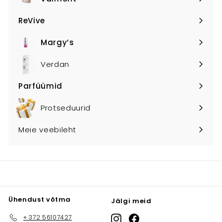
Expand
submenu
ReVive
Expand
submenu
Margy’s
Expand
submenu
Verdan
Parfüümid
Expand
submenu
Protseduurid
Meie veebileht
Ühendust võtma
Jälgi meid
+ 372 56107427
Instagram
Facebook