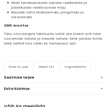
Aitab tasakaalustada vabade radikaalide ja
põletikuliste reaktsioonide mõju
Muudab naha täidlasemaks, pringimaks ja
säravamaks
QMS soovitus
Tänu oma kergele tekstuurile sobib see kreem eriti hästi
nooremale nahale ja meeste nahale. Selle jahutav toime
teeb sellest hea valiku ka menopausi ajal.
How to use
Ideal for
Ingredients
Saatmise teave
Esita küsimus
Võib ka meeldida