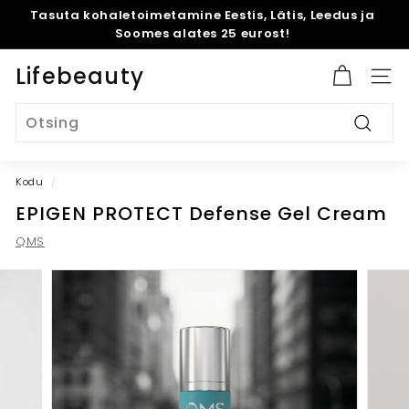
Mine
Tasuta kohaletoimetamine Eestis, Lätis, Leedus ja
sisu
Peata
Soomes alates 25 eurost!
juurde
slaidiseanss
Lifebeauty
Site 
Search
Otsing
Kodu
/
EPIGEN PROTECT Defense Gel Cream
QMS