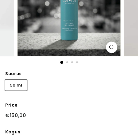
Suurus
50 ml
Price
Tavahind
€150,00
€150,00
Kogus