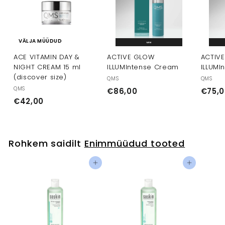
VÄLJA MÜÜDUD
ACE VITAMIN DAY &
ACTIVE GLOW
ACTIV
NIGHT CREAM 15 ml
ILLUMIntense Cream
ILLUMI
(discover size)
QMS
QMS
QMS
€
€86,00
€75,0
€
€42,00
8
4
6
2
,
,
0
Rohkem saidilt
Enimmüüdud tooted
0
0
0
Lisa ostukorvi
Lisa ostukorvi