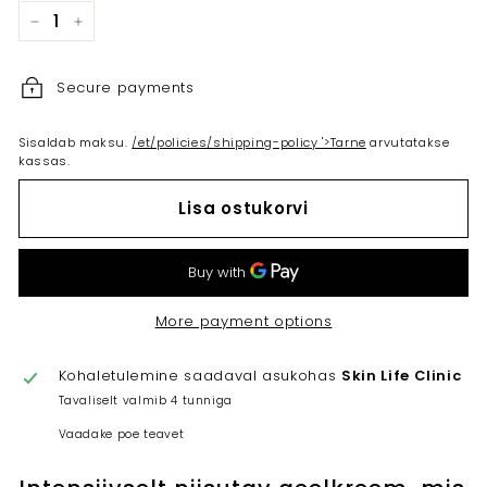
−
+
Secure payments
Sisaldab maksu.
/et/policies/shipping-policy '>Tarne
arvutatakse
kassas.
Lisa ostukorvi
More payment options
Kohaletulemine saadaval asukohas
Skin Life Clinic
Tavaliselt valmib 4 tunniga
Vaadake poe teavet