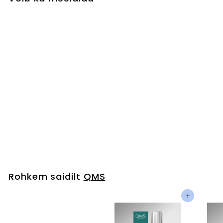
EPIGEN PROTECT
Defense Gel Cream
QMS
€
€150,00
1
5
0
Rohkem saidilt
QMS
,
0
Lisa ostukorvi
0