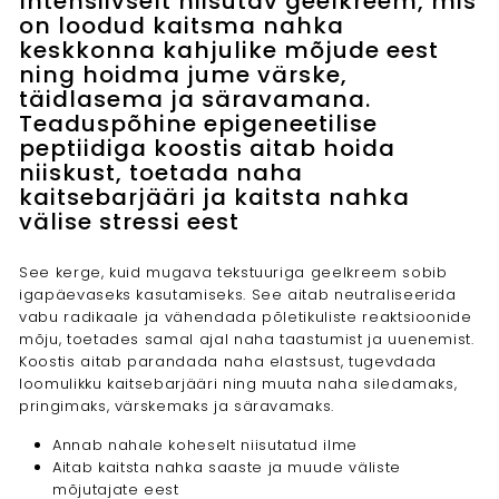
Intensiivselt niisutav geelkreem, mis
on loodud kaitsma nahka
keskkonna kahjulike mõjude eest
ning hoidma jume värske,
täidlasema ja säravamana.
Teaduspõhine epigeneetilise
peptiidiga koostis aitab hoida
niiskust, toetada naha
kaitsebarjääri ja kaitsta nahka
välise stressi eest
See kerge, kuid mugava tekstuuriga geelkreem sobib
igapäevaseks kasutamiseks. See aitab neutraliseerida
vabu radikaale ja vähendada põletikuliste reaktsioonide
mõju, toetades samal ajal naha taastumist ja uuenemist.
Koostis aitab parandada naha elastsust, tugevdada
loomulikku kaitsebarjääri ning muuta naha siledamaks,
pringimaks, värskemaks ja säravamaks.
Annab nahale koheselt niisutatud ilme
Aitab kaitsta nahka saaste ja muude väliste
mõjutajate eest