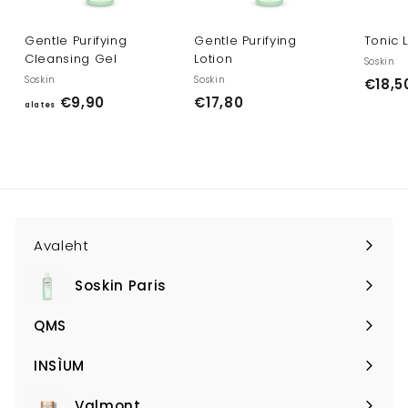
Gentle Purifying
Gentle Purifying
Tonic 
Cleansing Gel
Lotion
Soskin
Soskin
Soskin
€18,5
a
€
€9,90
€17,80
alates
l
1
a
7
t
,
e
8
s
0
€
Avaleht
9
,
Soskin Paris
Expand
9
submenu
0
QMS
Expand
submenu
INSÌUM
Expand
submenu
Valmont