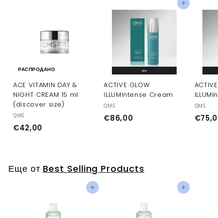
0
Добавить в корзину
0
РАСПРОДАНО
ACE VITAMIN DAY &
ACTIVE GLOW
ACTIV
NIGHT CREAM 15 ml
ILLUMIntense Cream
ILLUMI
(discover size)
QMS
QMS
QMS
€
€86,00
€75,0
€
€42,00
8
4
6
2
,
,
0
Еще от
Best Selling Products
0
0
0
Добавить в корзину
Добавить в корзину