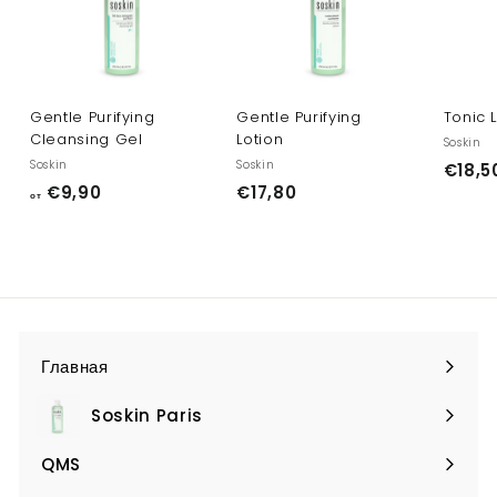
Gentle Purifying
Gentle Purifying
Tonic 
Cleansing Gel
Lotion
Soskin
Soskin
Soskin
€18,5
о
€
€9,90
€17,80
от
т
1
€
7
9
,
,
8
9
0
0
Главная
Soskin Paris
Expand
submenu
QMS
Expand