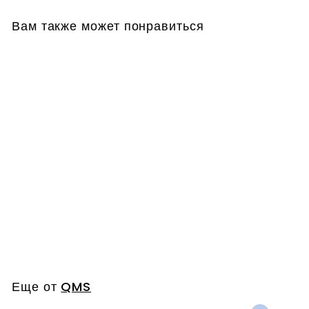
Вам также может понравиться
AGE PREVENT
Collagen Serum in
Oil
QMS
€
€260,00
2
6
0
Еще от
QMS
,