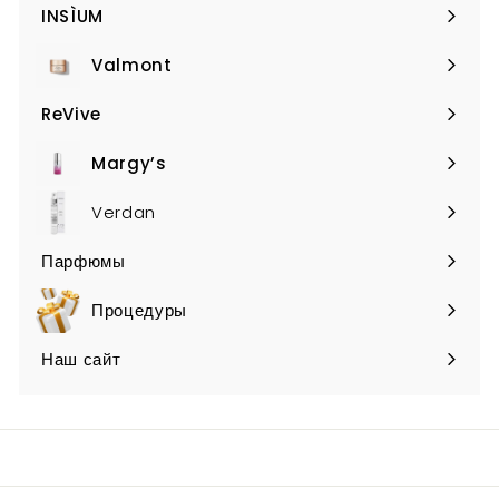
submenu
INSÌUM
Expand
submenu
Valmont
Expand
submenu
ReVive
Expand
submenu
Margy’s
Expand
submenu
Verdan
Парфюмы
Expand
submenu
Процедуры
Наш сайт