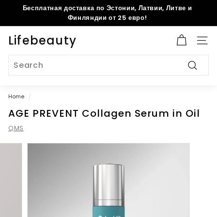
Skip
Бесплатная доставка по Эстонии, Латвии, Литве и
to
Pause
Финляндии от 25 евро!
content
slideshow
Lifebeauty
Site 
Search
Search
Home
/
AGE PREVENT Collagen Serum in Oil
QMS