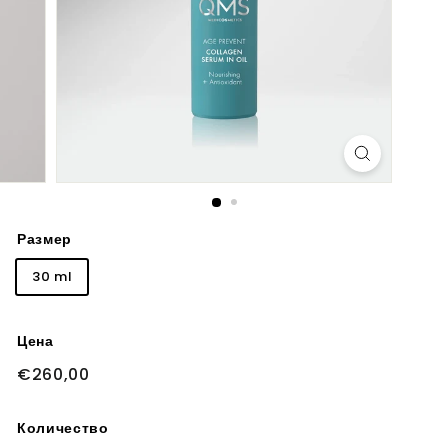
Размер
30 ml
Цена
Обычная
€260,00
€260,00
цена
Количество