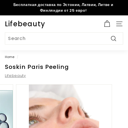
Skip
Бесплатная доставка по Эстонии, Латвии, Литве и
to
Pause
Финляндии от 25 евро!
content
slideshow
Lifebeauty
Site 
Search
Search
Home
/
Soskin Paris Peeling
Lifebeauty