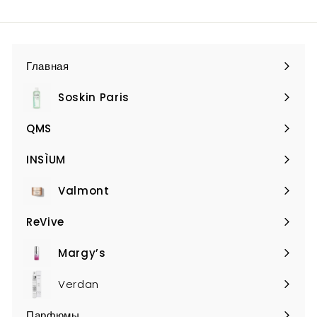
9
,
,
8
9
0
0
Главная
Soskin Paris
Expand
submenu
QMS
Expand
submenu
INSÌUM
Expand
submenu
Valmont
Expand
submenu
ReVive
Expand
submenu
Margy’s
Expand
submenu
Verdan
Парфюмы